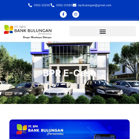
0552-22236
0552-21385
bprbulungan@gmail.com
BPR E-Cash