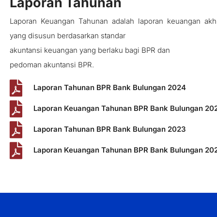
Laporan Tahunan
Laporan Keuangan Tahunan adalah laporan keuangan akh
yang disusun berdasarkan standar
akuntansi keuangan yang berlaku bagi BPR dan
pedoman akuntansi BPR.
Laporan Tahunan BPR Bank Bulungan 2024
Laporan Keuangan Tahunan BPR Bank Bulungan 20
Laporan Tahunan BPR Bank Bulungan 2023
Laporan Keuangan Tahunan BPR Bank Bulungan 20