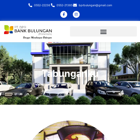
0552-22236
0552-21385
bprbulungan@gmail.com
Tabunganku