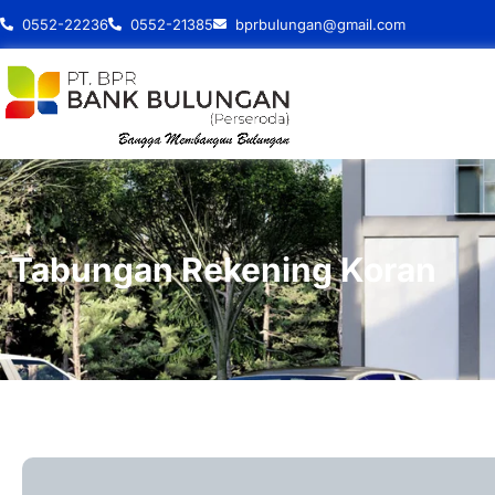
0552-22236
0552-21385
bprbulungan@gmail.com
Tabungan Rekening Koran