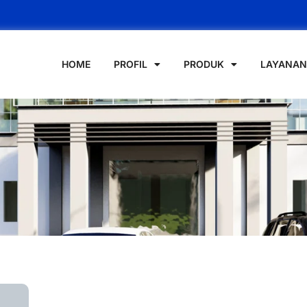
HOME
PROFIL
PRODUK
LAYANAN