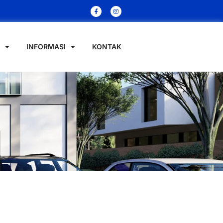
INFORMASI
KONTAK