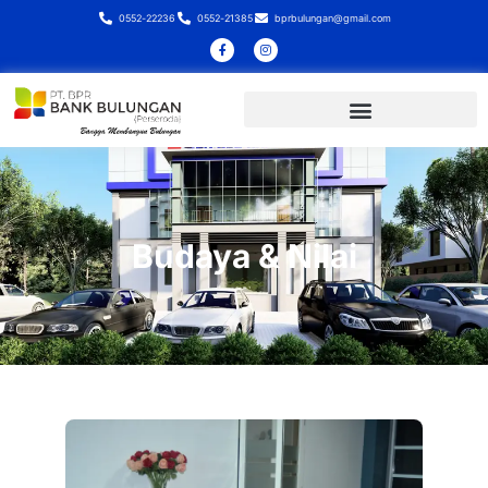
0552-22236
0552-21385
bprbulungan@gmail.com
Budaya & Nilai