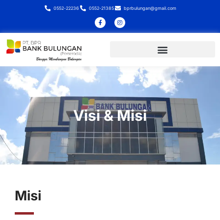
0552-22236
0552-21385
bprbulungan@gmail.com
Visi & Misi
Misi