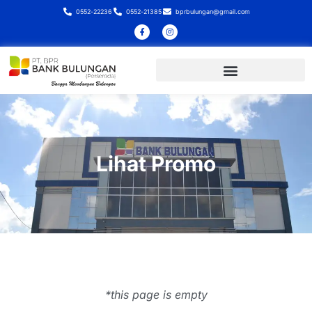
0552-22236
0552-21385
bprbulungan@gmail.com
Lihat Promo
*this page is empty