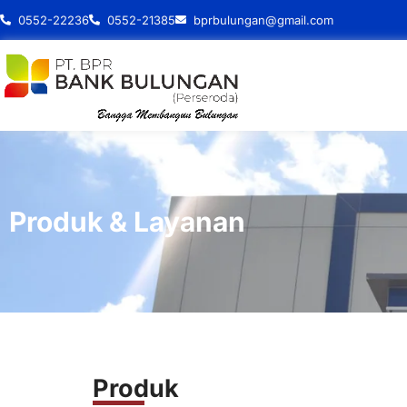
0552-22236
0552-21385
bprbulungan@gmail.com
Produk & Layanan
Produk