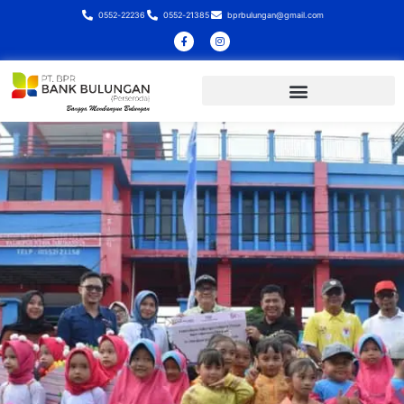
0552-22236
0552-21385
bprbulungan@gmail.com