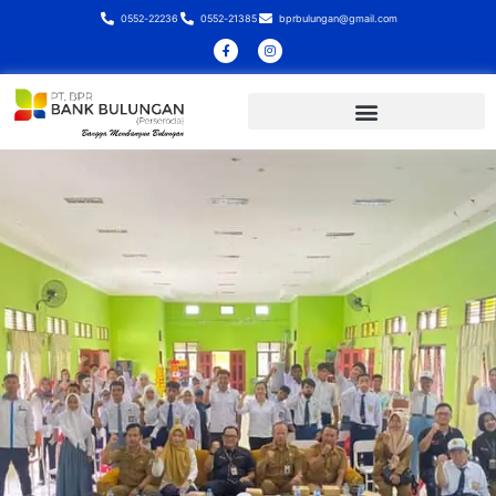
0552-22236
0552-21385
bprbulungan@gmail.com