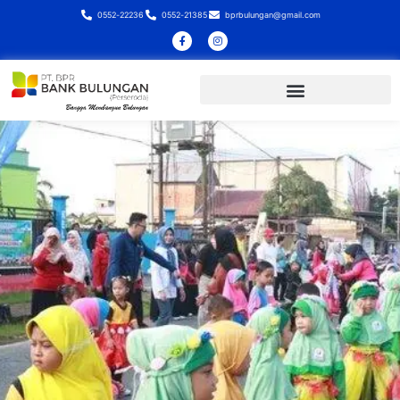
0552-22236
0552-21385
bprbulungan@gmail.com